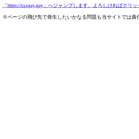
「https://xxxgay.gay」へジャンプします。よろしければ
※ページの飛び先で発生したいかなる問題も当サイトでは責