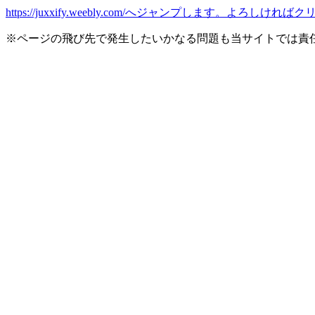
https://juxxify.weebly.com/へジャンプします。よろし
※ページの飛び先で発生したいかなる問題も当サイトでは責