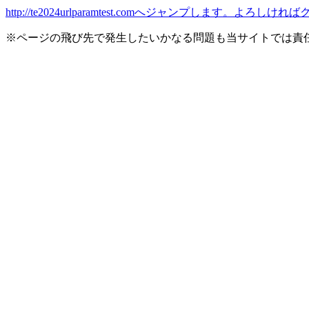
http://te2024urlparamtest.comへジャンプします。よろ
※ページの飛び先で発生したいかなる問題も当サイトでは責