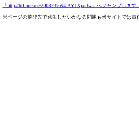
「http://liff.line.me/2008795694-AY1XjxOw
※ページの飛び先で発生したいかなる問題も当サイトでは責