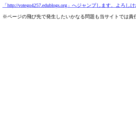
「http://votego4257.edublogs.org」へジャンプしま
※ページの飛び先で発生したいかなる問題も当サイトでは責