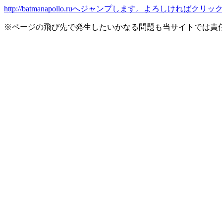
http://batmanapollo.ruへジャンプします。よろしければク
※ページの飛び先で発生したいかなる問題も当サイトでは責