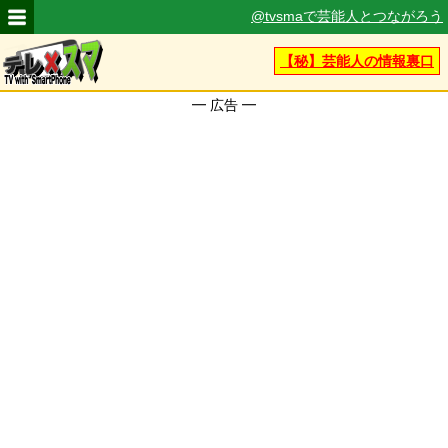
@tvsma
で芸能人とつながろう
【秘】芸能人の情報裏口
━ 広告 ━