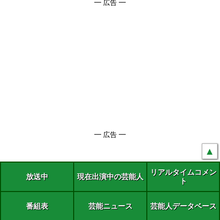
━ 広告 ━
━ 広告 ━
▲
リアルタイムコメン
放送中
現在出演中の芸能人
ト
番組表
芸能ニュース
芸能人データベース